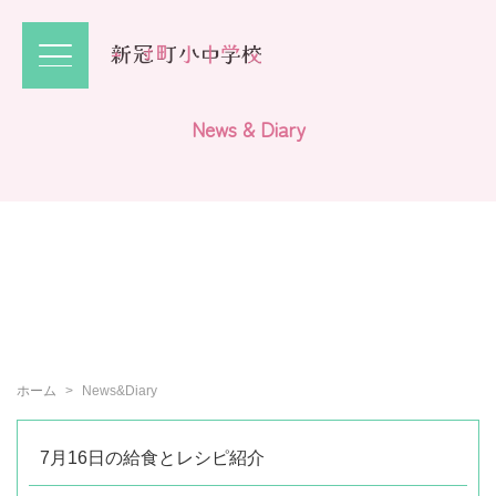
N
e
w
s
&
D
i
a
r
y
ホーム
News&Diary
7月16日の給食とレシピ紹介