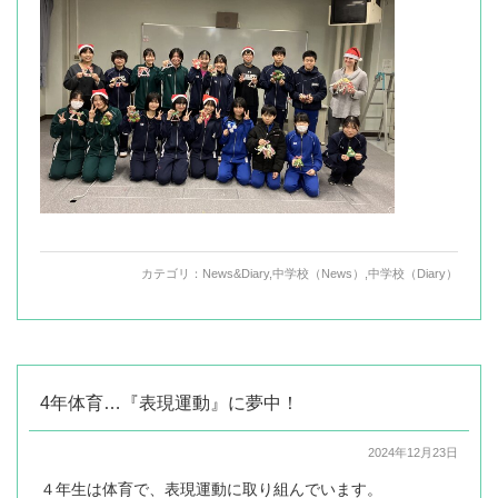
カテゴリ：
News&Diary
,
中学校（News）
,
中学校（Diary）
4年体育…『表現運動』に夢中！
2024年12月23日
４年生は体育で、表現運動に取り組んでいます。