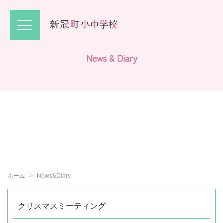
N
e
w
s
&
D
i
a
r
y
ホーム
News&Diary
クリスマスミーティング