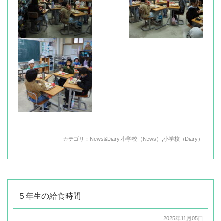
カテゴリ：
News&Diary
,
小学校（News）
,
小学校（Diary）
５年生の給食時間
2025年11月05日