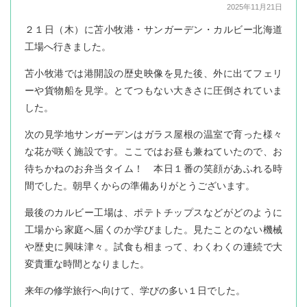
2025年11月21日
２１日（木）に苫小牧港・サンガーデン・カルビー北海道
工場へ行きました。
苫小牧港では港開設の歴史映像を見た後、外に出てフェリ
ーや貨物船を見学。とてつもない大きさに圧倒されていま
した。
次の見学地サンガーデンはガラス屋根の温室で育った様々
な花が咲く施設です。ここではお昼も兼ねていたので、お
待ちかねのお弁当タイム！ 本日１番の笑顔があふれる時
間でした。朝早くからの準備ありがとうございます。
最後のカルビー工場は、ポテトチップスなどがどのように
工場から家庭へ届くのか学びました。見たことのない機械
や歴史に興味津々。試食も相まって、わくわくの連続で大
変貴重な時間となりました。
来年の修学旅行へ向けて、学びの多い１日でした。