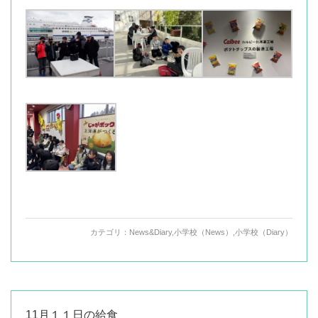
カテゴリ：
News&Diary
,
小学校（News）
,
小学校（Diary）
11月１１日の給食