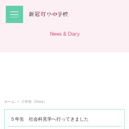
N
e
w
s
&
D
i
a
r
y
ホーム
小学校（Diary）
５年生 社会科見学へ行ってきました