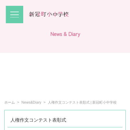
N
e
w
s
&
D
i
a
r
y
ホーム
News&Diary
人権作文コンテスト表彰式 | 新冠町小中学校
人権作文コンテスト表彰式