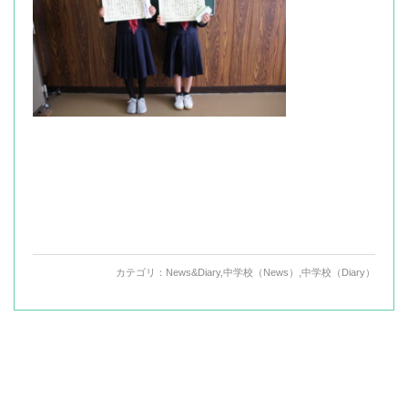
カテゴリ：
News&Diary
,
中学校（News）
,
中学校（Diary）