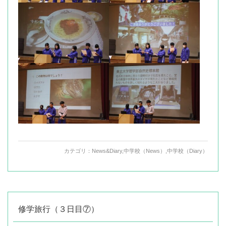
カテゴリ：
News&Diary
,
中学校（News）
,
中学校（Diary）
修学旅行（３日目⑦）