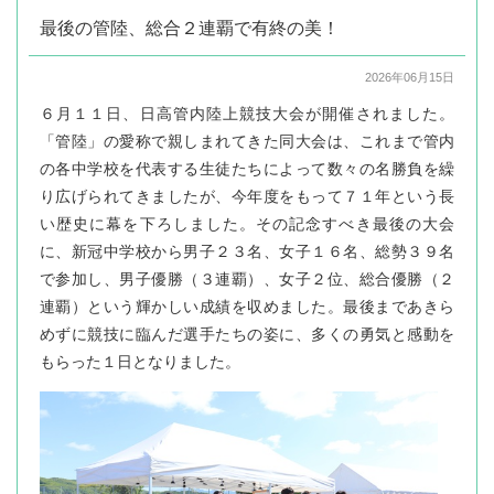
最後の管陸、総合２連覇で有終の美！
2026年06月15日
６月１１日、日高管内陸上競技大会が開催されました。
「管陸」の愛称で親しまれてきた同大会は、これまで管内
の各中学校を代表する生徒たちによって数々の名勝負を繰
り広げられてきましたが、今年度をもって７１年という長
い歴史に幕を下ろしました。その記念すべき最後の大会
に、新冠中学校から男子２３名、女子１６名、総勢３９名
で参加し、男子優勝（３連覇）、女子２位、総合優勝（２
連覇）という輝かしい成績を収めました。最後まであきら
めずに競技に臨んだ選手たちの姿に、多くの勇気と感動を
もらった１日となりました。