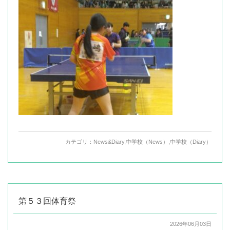
カテゴリ：
News&Diary
,
中学校（News）
,
中学校（Diary）
第５３回体育祭
2026年06月03日