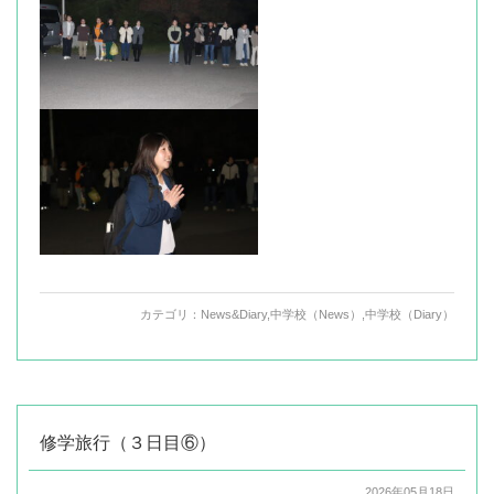
カテゴリ：
News&Diary
,
中学校（News）
,
中学校（Diary）
修学旅行（３日目⑥）
2026年05月18日