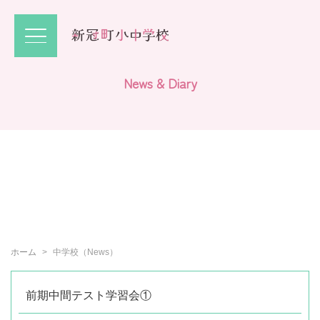
N
e
w
s
&
D
i
a
r
y
ホーム
中学校（News）
前期中間テスト学習会①