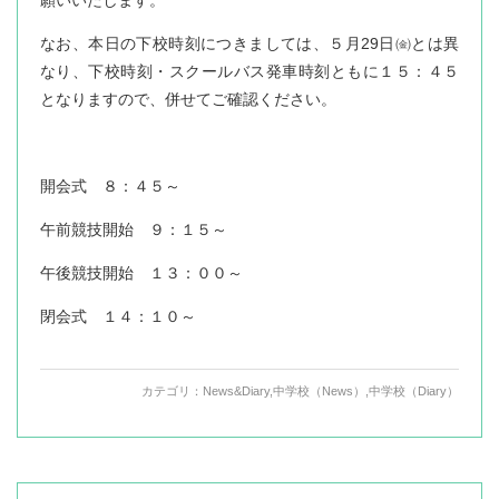
願いいたします。
なお、本日の下校時刻につきましては、５月29日㈮とは異
なり、下校時刻・スクールバス発車時刻ともに１５：４５
となりますので、併せてご確認ください。
開会式 ８：４５～
午前競技開始 ９：１５～
午後競技開始 １３：００～
閉会式 １４：１０～
カテゴリ：
News&Diary
,
中学校（News）
,
中学校（Diary）