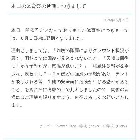
本日の体育祭の延期につきまして
2026年05月29日
本日、開催予定となっておりました体育祭につきまして
は、６月１日㈪に延期となりました。
理由としましては、「昨晩の降雨によりグラウンド状況が
悪く、開始までに回復が見込まれないこと」「天候は回復
に向かう予報だが、気温が低いこと」「強風注意報が発令
され、競技中に７～９ｍほどの強風の予報があり、テント
が飛ばされる等、生徒の安全面に危険が生じる恐れがある
こと」を総合的に考慮の上で判断しましたので、関係の皆
様にはご理解を賜りますよう、何卒よろしくお願いいたし
ます。
カテゴリ：
News&Diary
,
中学校（News）
,
中学校（Diary）