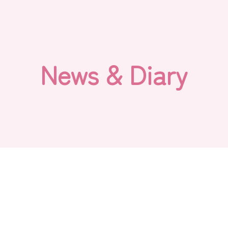
N
e
w
s
&
D
i
a
r
y