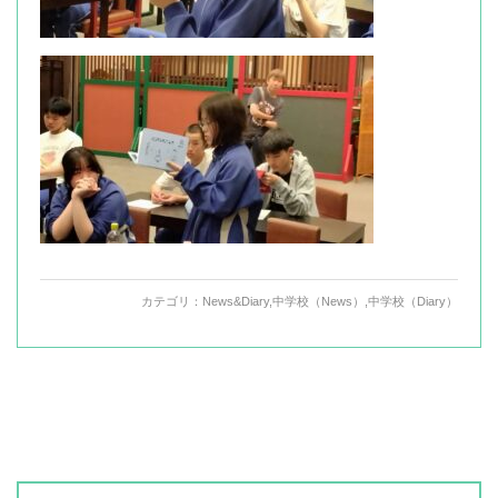
カテゴリ：
News&Diary
,
中学校（News）
,
中学校（Diary）