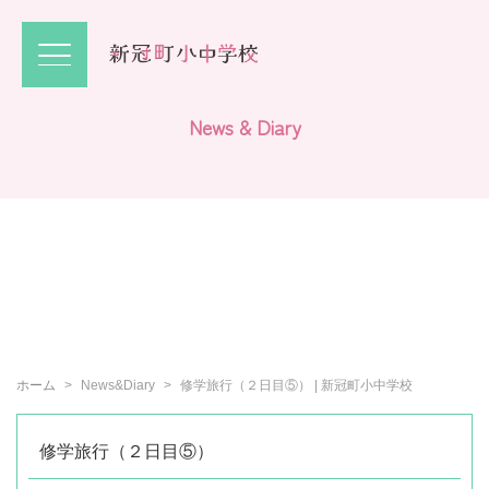
N
e
w
s
&
D
i
a
r
y
ホーム
News&Diary
修学旅行（２日目⑤） | 新冠町小中学校
修学旅行（２日目⑤）