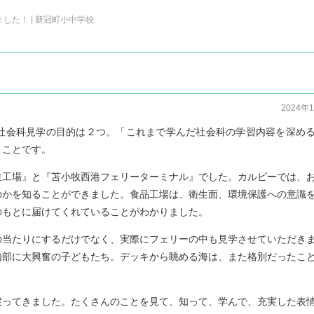
した！ | 新冠町小中学校
2024年
社会科見学の目的は２つ。「これまで学んだ社会科の学習内容を深め
」ことです。
道工場』と『苫小牧西港フェリーターミナル』でした。カルビーでは、
のかを知ることができました。食品工場は、衛生面、環境保護への意識
のもとに届けてくれていることがわかりました。
の当たりにするだけでなく、実際にフェリーの中も見学させていただき
内部に大興奮の子どもたち。デッキから眺める海は、また格別だったこ
戻ってきました。たくさんのことを見て、知って、学んで、充実した表