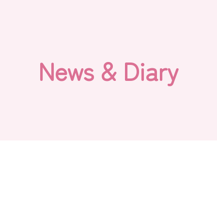
N
e
w
s
&
D
i
a
r
y