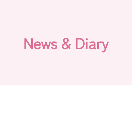
N
e
w
s
&
D
i
a
r
y