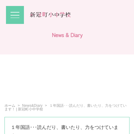
N
e
w
s
&
D
i
a
r
y
ホーム
News&Diary
１年国語･･･読んだり、書いたり、力をつけてい
ます！ | 新冠町小中学校
１年国語･･･読んだり、書いたり、力をつけていま