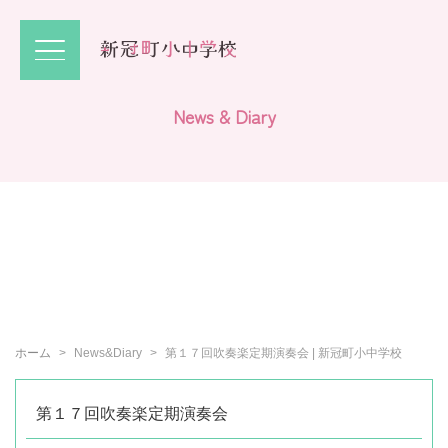
N
e
w
s
&
D
i
a
r
y
ホーム
News&Diary
第１７回吹奏楽定期演奏会 | 新冠町小中学校
第１７回吹奏楽定期演奏会