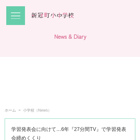
N
e
w
s
&
D
i
a
r
y
ホーム
小学校（News）
学習発表会に向けて…6年『27分間TV』で学習発表
会締めくくり