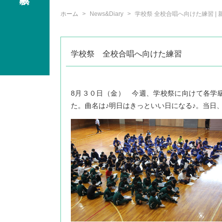
ホーム
News&Diary
学校祭 全校合唱へ向けた練習 |
学校祭 全校合唱へ向けた練習
8月３０日（金） 今週、学校祭に向けて各学
た。曲名は♪明日はきっといい日になる♪。当日