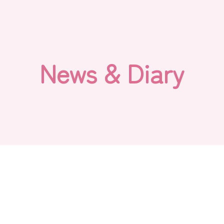
N
e
w
s
&
D
i
a
r
y