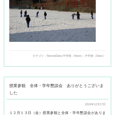
カテゴリ：
News&Diary
,
中学校（News）
,
中学校（Diary）
授業参観 全体・学年懇談会 ありがとうございま
した
2024年12月17日
１２月１３日（金）授業参観と全体・学年懇談会がありま