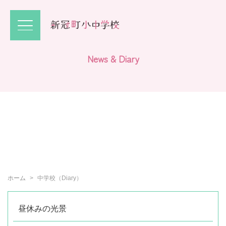
N
e
w
s
&
D
i
a
r
y
ホーム
中学校（Diary）
昼休みの光景